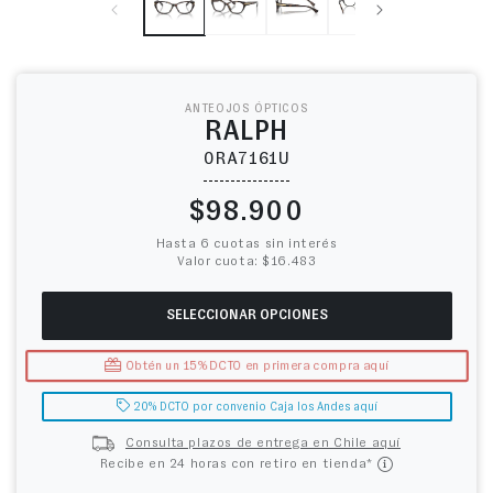
ANTEOJOS ÓPTICOS
RALPH
0RA7161U
Precio habitual
$98.900
Hasta 6 cuotas sin interés
Valor cuota: $16.483
SELECCIONAR OPCIONES
Obtén un 15% DCTO en primera compra aquí
20% DCTO por convenio Caja los Andes aquí
Consulta plazos de entrega en Chile aquí
Recibe en 24 horas con retiro en tienda*