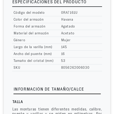
ESPECIFICACIONES DEL PRODUCTO
Código del modelo
0RA7161U
Color del armazón
Havana
Forma del armazón
Agatado
Material del armazón
Acetato
Género
Mujer
Largo de la varilla (mm)
145
Ancho del puente (mm)
16
Tamaño del cristal (mm)
53
SKU
8056262006030
INFORMACIÓN DE TAMAÑO/CALCE
TALLA
Las monturas tienen diferentes medidas, calibre,
puente y varillas y se miden en milímetros. Por