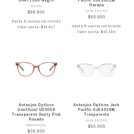
0RA7158U Negro
Pacific 0JK5001M
Havana
Proveedor:
RALPH
Proveedor:
JACK PACIFIC
Precio habitual
$88.900
Precio habitual
$60.900
Hasta 6 cuotas sin interés
Hasta 6 cuotas sin interés
Valor cuota: $14.817
Valor cuota: $10.150
Anteojos Ópticos
Anteojos Ópticos Jack
Unofficial UO3059
Pacific 0JK4018M
Transparent Dusty Pink
Trasparente
Rosado
Proveedor:
JACK PACIFIC
Proveedor:
UNOFFICIAL
Precio habitual
$55.900
Precio habitual
$38.900