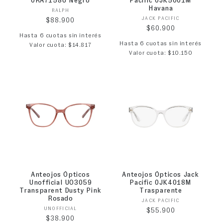
0RA7158U Negro
Pacific 0JK5001M
Havana
Proveedor:
RALPH
Proveedor:
JACK PACIFIC
Precio habitual
$88.900
Precio habitual
$60.900
Hasta 6 cuotas sin interés
Hasta 6 cuotas sin interés
Valor cuota: $14.817
Valor cuota: $10.150
Anteojos Ópticos
Anteojos Ópticos Jack
Unofficial UO3059
Pacific 0JK4018M
Transparent Dusty Pink
Trasparente
Rosado
Proveedor:
JACK PACIFIC
Proveedor:
UNOFFICIAL
Precio habitual
$55.900
Precio habitual
$38.900