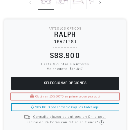
ANTEOJOS ÓPTICOS
RALPH
0RA7178U
Precio habitual
$88.900
Hasta 6 cuotas sin interés
Valor cuota: $14.817
SELECCIONAR OPCIONES
Obtén un 15% DCTO en primera compra aquí
20% DCTO por convenio Caja los Andes aquí
Consulta plazos de entrega en Chile aquí
Recibe en 24 horas con retiro en tienda*