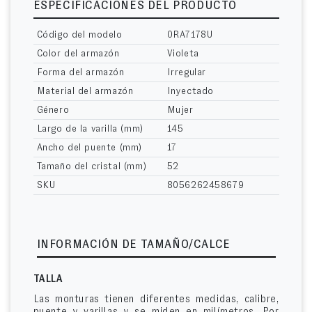
ESPECIFICACIONES DEL PRODUCTO
Código del modelo
0RA7178U
Color del armazón
Violeta
Forma del armazón
Irregular
Material del armazón
Inyectado
Género
Mujer
Largo de la varilla (mm)
145
Ancho del puente (mm)
17
Tamaño del cristal (mm)
52
SKU
8056262458679
INFORMACIÓN DE TAMAÑO/CALCE
TALLA
Las monturas tienen diferentes medidas, calibre,
puente y varillas y se miden en milímetros. Por