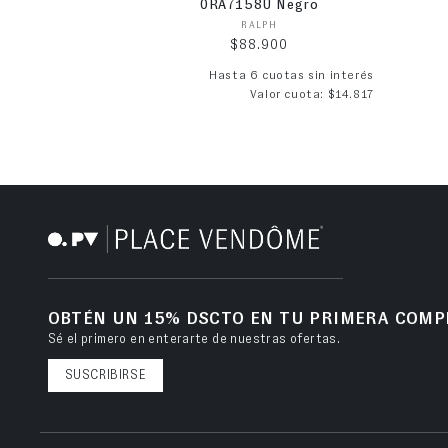
0RA7158U Negro
Proveedor:
RALPH
Precio habitual
$88.900
Hasta 6 cuotas sin interés
Valor cuota: $14.817
OBTÉN UN 15% DSCTO EN TU PRIMERA COMP
Sé el primero en enterarte de nuestras ofertas.
SUSCRIBIRSE