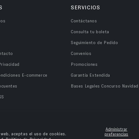
S
SERVICIOS
ros
Contáctanos
Consulta tu boleta
Seguimiento de Pedido
ntacto
Convenios
Privacidad
Promociones
ondiciones E-commerce
Garantía Extendida
ecuentes
Bases Legales Concurso Navidad
SS
Administrar
o web, aceptas el uso de cookies.
preferencias
n OPV Chile.