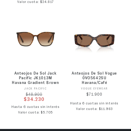
Valor cuota: $24.817
Anteojos De Sol Jack
Anteojos De Sol Vogue
Pacific JK1013M
0VO5642SU
Havana Gradient Brown
Havana/Café
Proveedor:
Proveedor:
JACK PACIFIC
VOGUE EYEWEAR
Precio habitual
Precio habitual
$71.900
$48.900
$34.230
Hasta 6 cuotas sin interés
Precio de oferta
Hasta 6 cuotas sin interés
Valor cuota: $11.983
Valor cuota: $5.705