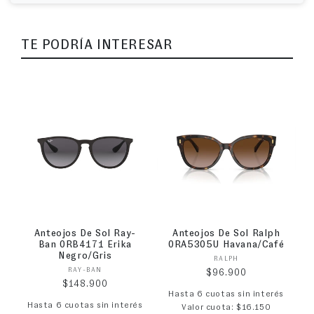
TE PODRÍA INTERESAR
Anteojos De Sol Ray-
Anteojos De Sol Ralph
Ban 0RB4171 Erika
0RA5305U Havana/Café
Negro/Gris
Proveedor:
RALPH
Proveedor:
RAY-BAN
Precio habitual
$96.900
Precio habitual
$148.900
Hasta 6 cuotas sin interés
Hasta 6 cuotas sin interés
Valor cuota: $16.150