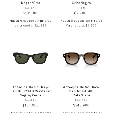
Negro/Gris
Gris/Negro
Proveedor:
Proveedor:
RAY-BAN
SEEN
Precio habitual
Precio habitual
$131.900
$25.800
Hasta 6 cuotas sin interés
Hasta 6 cuotas sin interés
Valor cuota: $21.983
Valor cuota: $4.300
Anteojos De Sol Ray-
Anteojos De Sol Ray-
Ban 0RB2140 Wayfarer
Ban RB4458D
Negro/Verde
Café/Café
Proveedor:
Proveedor:
RAY-BAN
RAY-BAN
Precio habitual
Precio habitual
$164.900
$148.900