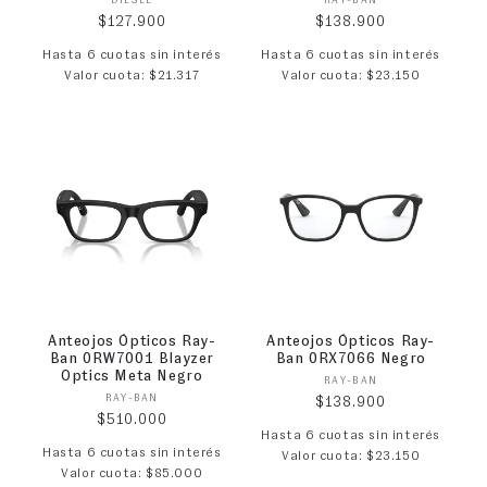
Proveedor:
Proveedor:
Precio habitual
Precio habitual
$127.900
$138.900
Hasta 6 cuotas sin interés
Hasta 6 cuotas sin interés
Valor cuota: $21.317
Valor cuota: $23.150
Anteojos Ópticos Ray-
Anteojos Ópticos Ray-
Ban 0RW7001 Blayzer
Ban 0RX7066 Negro
Optics Meta Negro
Proveedor:
RAY-BAN
Proveedor:
RAY-BAN
Precio habitual
$138.900
Precio habitual
$510.000
Hasta 6 cuotas sin interés
Hasta 6 cuotas sin interés
Valor cuota: $23.150
Valor cuota: $85.000