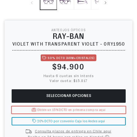
ANTEOJOS ÓPTICOS
RAY-BAN
VIOLET WITH TRANSPARENT VIOLET - 0RY1950
50% DCTO (ARM+CRISTALES)
Precio habitual
$94.900
Hasta 6 cuotas sin interés
Valor cuota: $15.817
SELECCIONAR OPCIONES
Obtén un 15% DCTO en primera compra aquí
20% DCTO por convenio Caja los Andes aquí
Consulta plazos de entrega en Chile aquí