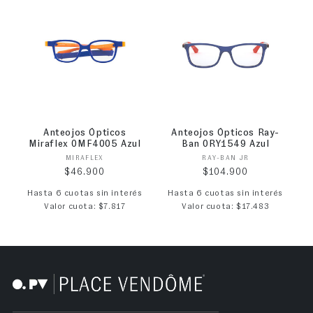
Anteojos Ópticos
Anteojos Ópticos Ray-
Miraflex 0MF4005 Azul
Ban 0RY1549 Azul
Proveedor:
Proveedor:
MIRAFLEX
RAY-BAN JR
Precio habitual
Precio habitual
$46.900
$104.900
Hasta 6 cuotas sin interés
Hasta 6 cuotas sin interés
Valor cuota: $7.817
Valor cuota: $17.483