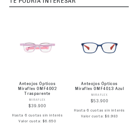
TE PODRÍA INTERESAR
Anteojos Ópticos
Anteojos Ópticos
Miraflex 0MF4002
Miraflex 0MF4013 Azul
Trasparente
Proveedor:
MIRAFLEX
Proveedor:
MIRAFLEX
Precio habitual
$53.900
Precio habitual
$39.900
Hasta 6 cuotas sin interés
Hasta 6 cuotas sin interés
Valor cuota: $8.983
Valor cuota: $6.650