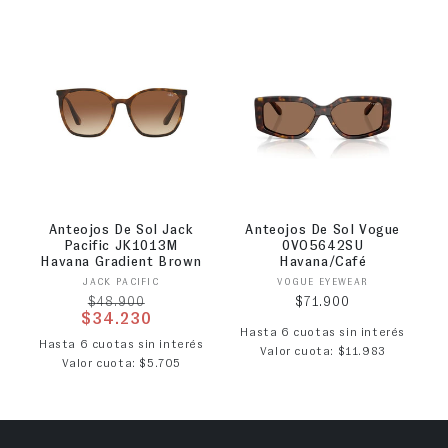
Anteojos De Sol Jack
Anteojos De Sol Vogue
Pacific JK1013M
0VO5642SU
Havana Gradient Brown
Havana/Café
Proveedor:
Proveedor:
JACK PACIFIC
VOGUE EYEWEAR
Precio habitual
Precio habitual
$71.900
$48.900
$34.230
Hasta 6 cuotas sin interés
Precio de oferta
Hasta 6 cuotas sin interés
Valor cuota: $11.983
Valor cuota: $5.705