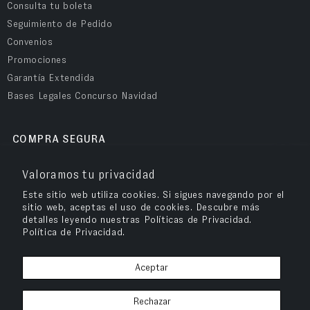
Consulta tu boleta
Seguimiento de Pedido
Convenios
Promociones
Garantía Extendida
Bases Legales Concurso Navidad
COMPRA SEGURA
Valoramos tu privacidad
Este sitio web utiliza cookies. Si sigues navegando por el
sitio web, aceptas el uso de cookies. Descubre más
detalles leyendo nuestras Políticas de Privacidad.
Política de Privacidad.
Aceptar
OPV Chile
© 2026
– Cuida tu salud visual y compra tus anteojos en OPV
Rechazar
Chile.