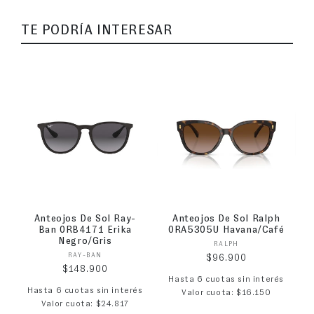
TE PODRÍA INTERESAR
Anteojos De Sol Ray-
Anteojos De Sol Ralph
Ban 0RB4171 Erika
0RA5305U Havana/Café
Negro/Gris
Proveedor:
RALPH
Proveedor:
RAY-BAN
Precio habitual
$96.900
Precio habitual
$148.900
Hasta 6 cuotas sin interés
Hasta 6 cuotas sin interés
Valor cuota: $16.150
Valor cuota: $24.817