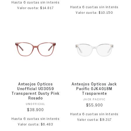
Hasta 6 cuotas sin interés
Hasta 6 cuotas sin interés
Valor cuota: $14.817
Valor cuota: $10.150
Anteojos Ópticos
Anteojos Ópticos Jack
Unofficial UO3059
Pacific 0JK4018M
Transparent Dusty Pink
Trasparente
Rosado
Proveedor:
JACK PACIFIC
Proveedor:
UNOFFICIAL
Precio habitual
$55.900
Precio habitual
$38.900
Hasta 6 cuotas sin interés
Hasta 6 cuotas sin interés
Valor cuota: $9.317
Valor cuota: $6.483