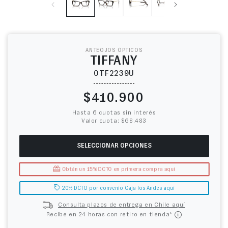
ANTEOJOS ÓPTICOS
TIFFANY
0TF2239U
Precio habitual
$410.900
Hasta 6 cuotas sin interés
Valor cuota: $68.483
SELECCIONAR OPCIONES
Obtén un 15% DCTO en primera compra aquí
20% DCTO por convenio Caja los Andes aquí
Consulta plazos de entrega en Chile aquí
Recibe en 24 horas con retiro en tienda*