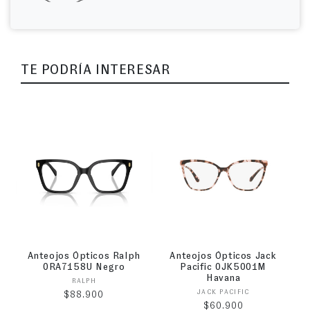
TE PODRÍA INTERESAR
Anteojos Ópticos Ralph
Anteojos Ópticos Jack
0RA7158U Negro
Pacific 0JK5001M
Havana
Proveedor:
RALPH
Proveedor:
JACK PACIFIC
Precio habitual
$88.900
Precio habitual
$60.900