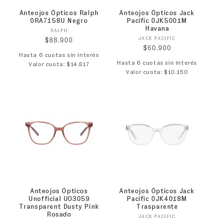
Anteojos Ópticos Ralph
Anteojos Ópticos Jack
0RA7158U Negro
Pacific 0JK5001M
Havana
Proveedor:
RALPH
Proveedor:
JACK PACIFIC
Precio habitual
$88.900
Precio habitual
$60.900
Hasta 6 cuotas sin interés
Hasta 6 cuotas sin interés
Valor cuota: $14.817
Valor cuota: $10.150
Anteojos Ópticos
Anteojos Ópticos Jack
Unofficial UO3059
Pacific 0JK4018M
Transparent Dusty Pink
Trasparente
Rosado
Proveedor:
JACK PACIFIC