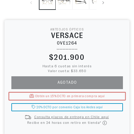
ANTEOJOS ÓPTICOS
VERSACE
0VE1264
Precio habitual
$201.900
Hasta 6 cuotas sin interés
Valor cuota: $33.650
AGOTADO
Obtén un 15% DCTO en primera compra aquí
20% DCTO por convenio Caja los Andes aquí
Consulta plazos de entrega en Chile aquí
Recibe en 24 horas con retiro en tienda*