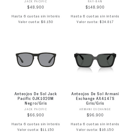
Proveedor:
Proveedor:
JACK PACIFIC
RAY-BAN
Precio habitual
Precio habitual
$48.900
$148.900
Hasta 6 cuotas sin interés
Hasta 6 cuotas sin interés
Valor cuota: $8.150
Valor cuota: $24.817
Anteojos De Sol Jack
Anteojos De Sol Armani
Pacific 0JK1020M
Exchange AX4147S
Negro/Gris
Gris/Gris
Proveedor:
Proveedor:
JACK PACIFIC
ARMANI EXCHANGE
Precio habitual
Precio habitual
$66.900
$96.900
Hasta 6 cuotas sin interés
Hasta 6 cuotas sin interés
Valor cuota: $11.150
Valor cuota: $16.150