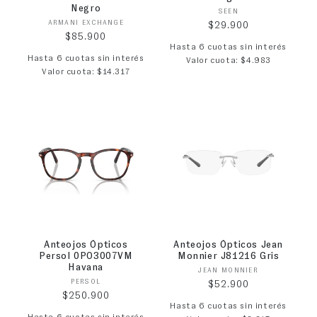
Negro
Proveedor:
SEEN
Proveedor:
ARMANI EXCHANGE
Precio habitual
$29.900
Precio habitual
$85.900
Hasta 6 cuotas sin interés
Hasta 6 cuotas sin interés
Valor cuota: $4.983
Valor cuota: $14.317
Anteojos Ópticos
Anteojos Ópticos Jean
Persol 0PO3007VM
Monnier J81216 Gris
Havana
Proveedor:
JEAN MONNIER
Proveedor:
PERSOL
Precio habitual
$52.900
Precio habitual
$250.900
Hasta 6 cuotas sin interés