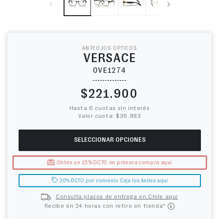
ANTEOJOS ÓPTICOS
VERSACE
0VE1274
Precio habitual
$221.900
Hasta 6 cuotas sin interés
Valor cuota: $36.983
SELECCIONAR OPCIONES
Obtén un 15% DCTO en primera compra aquí
20% DCTO por convenio Caja los Andes aquí
Consulta plazos de entrega en Chile aquí
Recibe en 24 horas con retiro en tienda*