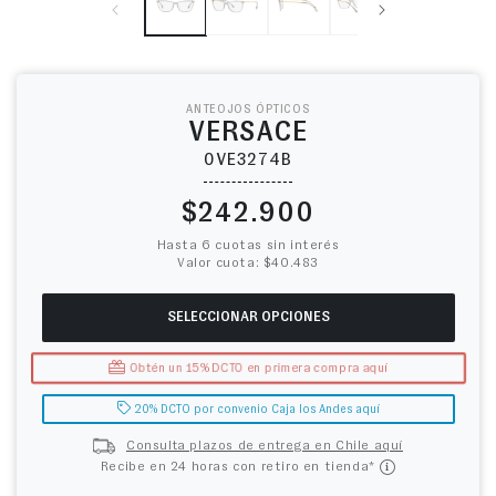
ANTEOJOS ÓPTICOS
VERSACE
0VE3274B
Precio habitual
$242.900
Hasta 6 cuotas sin interés
Valor cuota: $40.483
SELECCIONAR OPCIONES
Obtén un 15% DCTO en primera compra aquí
20% DCTO por convenio Caja los Andes aquí
Consulta plazos de entrega en Chile aquí
Recibe en 24 horas con retiro en tienda*