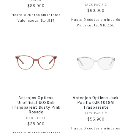
Proveedor:
Proveedor:
JACK PACIFIC
Precio habitual
$88.900
Precio habitual
$60.900
Hasta 6 cuotas sin interés
Hasta 6 cuotas sin interés
Valor cuota: $14.817
Valor cuota: $10.150
Anteojos Ópticos
Anteojos Ópticos Jack
Unofficial UO3059
Pacific 0JK4018M
Transparent Dusty Pink
Trasparente
Rosado
Proveedor:
JACK PACIFIC
Proveedor:
UNOFFICIAL
Precio habitual
$55.900
Precio habitual
$38.900
Hasta 6 cuotas sin interés