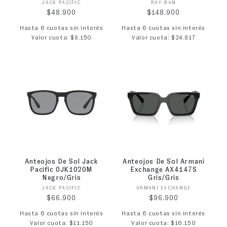
Proveedor:
Proveedor:
JACK PACIFIC
RAY-BAN
Precio habitual
Precio habitual
$48.900
$148.900
Hasta 6 cuotas sin interés
Hasta 6 cuotas sin interés
Valor cuota: $8.150
Valor cuota: $24.817
Anteojos De Sol Jack
Anteojos De Sol Armani
Pacific 0JK1020M
Exchange AX4147S
Negro/Gris
Gris/Gris
Proveedor:
Proveedor:
JACK PACIFIC
ARMANI EXCHANGE
Precio habitual
Precio habitual
$66.900
$96.900
Hasta 6 cuotas sin interés
Hasta 6 cuotas sin interés
Valor cuota: $11.150
Valor cuota: $16.150