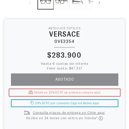
ANTEOJOS ÓPTICOS
VERSACE
0VE3354
Precio habitual
$283.900
Hasta 6 cuotas sin interés
Valor cuota: $47.317
AGOTADO
Obtén un 15% DCTO en primera compra aquí
20% DCTO por convenio Caja los Andes aquí
Consulta plazos de entrega en Chile aquí
Recibe en 24 horas con retiro en tienda*