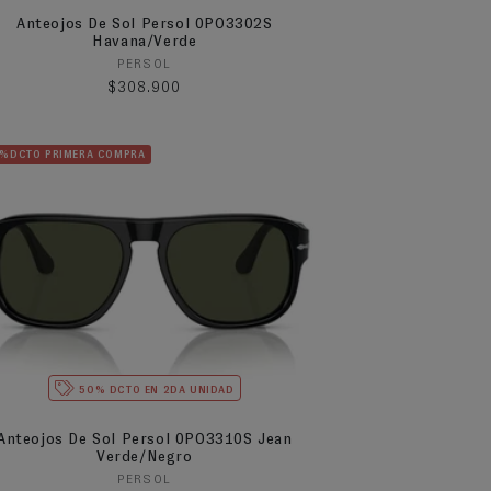
Anteojos De Sol Persol 0PO3302S
Havana/Verde
Proveedor:
PERSOL
Precio habitual
$308.900
5%DCTO PRIMERA COMPRA
50% DCTO EN 2DA UNIDAD
Anteojos De Sol Persol 0PO3310S Jean
Verde/Negro
Proveedor:
PERSOL