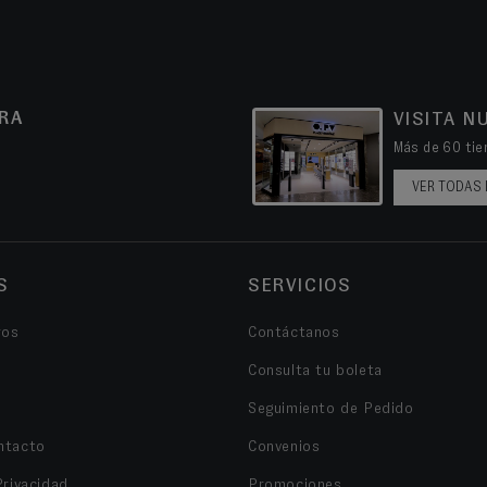
RA
VISITA N
Más de 60 tien
VER TODAS 
S
SERVICIOS
ros
Contáctanos
Consulta tu boleta
Seguimiento de Pedido
ntacto
Convenios
Privacidad
Promociones