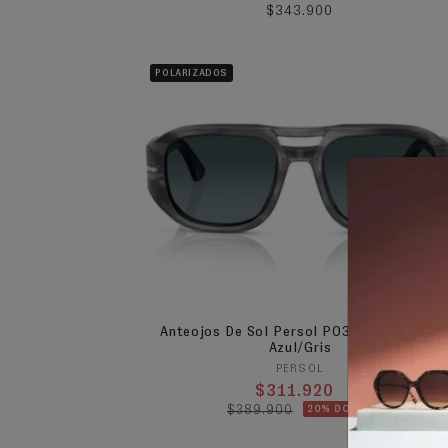
Precio habitual
$343.900
POLARIZADOS
Anteojos De Sol Persol PO3373S Vincent
Azul/Gris
Proveedor:
PERSOL
$311.920
Precio habitual
Precio de oferta
$389.900
20% DCTO