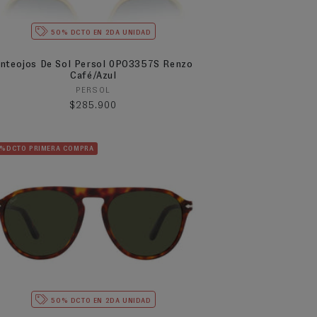
50% DCTO EN 2DA UNIDAD
nteojos De Sol Persol 0PO3357S Renzo
Café/Azul
Proveedor:
PERSOL
Precio habitual
$285.900
5%DCTO PRIMERA COMPRA
50% DCTO EN 2DA UNIDAD