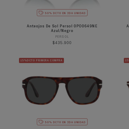
50% DCTO EN 2DA UNIDAD
Anteojos De Sol Persol 0PO0649NE
A
Azul/Negro
Proveedor:
PERSOL
Precio habitual
$435.900
15%DCTO PRIMERA COMPRA
1
50% DCTO EN 2DA UNIDAD