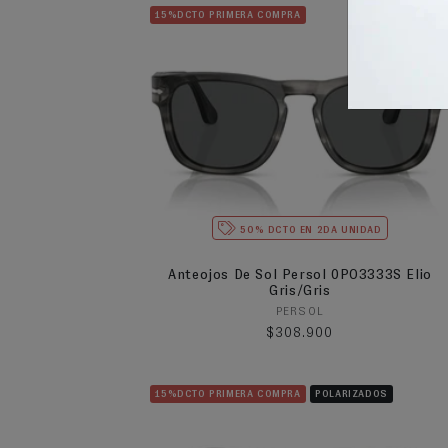
15%DCTO PRIMERA COMPRA
50% DCTO EN 2DA UNIDAD
Anteojos De Sol Persol 0PO3333S Elio
Gris/Gris
Proveedor:
PERSOL
Precio habitual
$308.900
15%DCTO PRIMERA COMPRA
POLARIZADOS