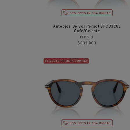
50% DCTO EN 2DA UNIDAD
Anteojos De Sol Persol 0PO3328S
Café/Celeste
Proveedor:
PERSOL
Precio habitual
$331.900
15%DCTO PRIMERA COMPRA
50% DCTO EN 2DA UNIDAD