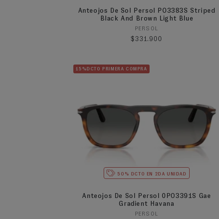
Anteojos De Sol Persol PO3383S Striped
Black And Brown Light Blue
Proveedor:
PERSOL
Precio habitual
$331.900
15%DCTO PRIMERA COMPRA
50% DCTO EN 2DA UNIDAD
Anteojos De Sol Persol 0PO3391S Gae
Gradient Havana
Proveedor:
PERSOL