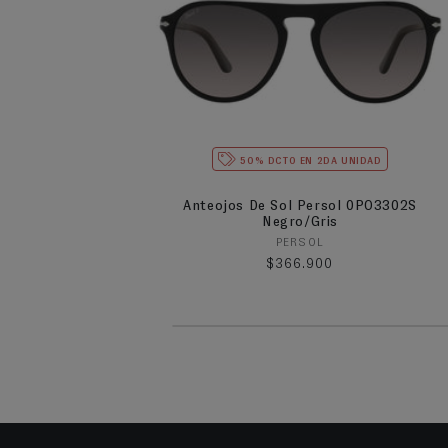
50% DCTO EN 2DA UNIDAD
Anteojos De Sol Persol 0PO3302S
Negro/Gris
Proveedor:
PERSOL
Precio habitual
$366.900