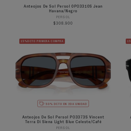
Anteojos De Sol Persol 0PO3310S Jean
Havana/Negro
Proveedor:
PERSOL
Precio habitual
$308.900
15%DCTO PRIMERA COMPRA
1
50% DCTO EN 2DA UNIDAD
Anteojos De Sol Persol PO3373S Vincent
Terra Di Siena Light Blue Celeste/Café
Proveedor:
PERSOL