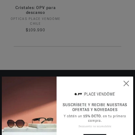
Cristales: OPV para
descanso
Proveedor:
ÓPTICAS PLACE VENDÔME
CHILE
Precio habitual
$109.990
OBTÉN UN 15% DSCTO EN TU PRIMERA
COMPRA
Sé el primero en enterarte de nuestras ofertas.
SUSCRIBIRSE