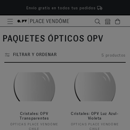
ectamente al contenido
Envío gratis en todos tus pedidos
Bolsa
COLECCIÓN:
PAQUETES ÓPTICOS OPV
FILTRAR Y ORDENAR
5 productos
Cristales: OPV
Cristales: OPV Luz Azul-
Transparentes
Violeta
Proveedor:
Proveedor:
ÓPTICAS PLACE VENDÔME
ÓPTICAS PLACE VENDÔME
CHILE
CHILE