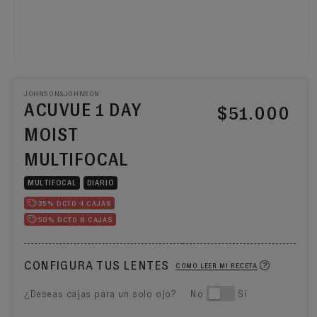
JOHNSON&JOHNSON
ACUVUE 1 DAY
Precio habitual
$51.000
MOIST
MULTIFOCAL
MULTIFOCAL
DIARIO
35% DCTO 4 CAJAS
50% DCTO 8 CAJAS
CONFIGURA TUS LENTES
CÓMO LEER MI RECETA
¿Deseas cajas para un solo ojo? No
Sí