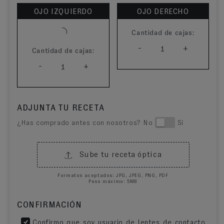
OJO IZQUIERDO
OJO DERECHO
Cantidad de cajas:
-
+
1
Cantidad de cajas:
-
+
1
ADJUNTA TU RECETA
¿Has comprado antes con nosotros? No
Sí
Sube tu receta óptica
Formatos aceptados: JPG, JPEG, PNG, PDF
Peso máximo: 5MB
CONFIRMACIÓN
Confirmo que soy usuario de lentes de contacto