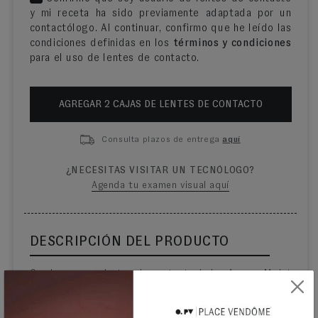
y mi receta ha sido previamente adaptada por un
contactólogo. Al continuar, confirmo que he leído las
condiciones definidas en los
términos y condiciones
para el uso de lentes de contacto.
AGREGAR
2
CAJA
S
DE LENTES DE CONTACTO
Consulta plazos de entrega
aquí
¿NECESITAS VISITAR UN TECNÓLOGO?
Agenda tu examen visual aquí
DESCRIPCIÓN DEL PRODUCTO
Con los nuevos lentes de contacto 1-day Acuvue Moist
Multifocal experimentarás visión clara, de cerca, de
lejos y a distancia intermedia y en condiciones de
mucha o poca luz, para que puedas continuar haciendo