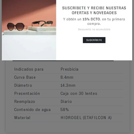
todas las cosas que amas. Están desarrollados sobre
la plataforma 1-day Acuvue® Moist, obtendrás la
misma comodidad y conveniencia a la que estás
acostumbrado. - Uno de los niveles de protección UV
más altos disponibles en un lente de contacto
desechable diario. - Experimenta comodidad y
humectación todo el día con nuestra exclusiva
tecnología lacreon.
INFORMACIÓN ADICIONAL
Indicados para
Presbicia
Curva Base
8.4mm
Diámetro
14.3mm
Presentación
Caja con 30 lentes
Reemplazo
Diario
Contenido de agua
58%
Material
HIDROGEL (ETAFILCON A)