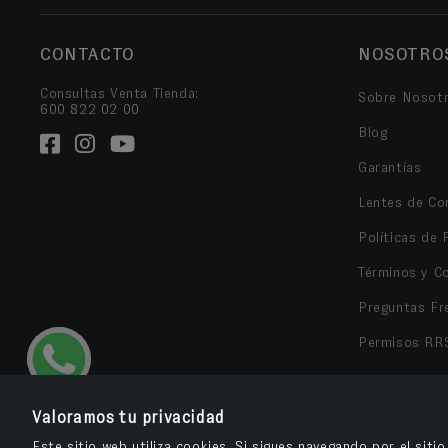
CONTACTO
NOSOTRO
Consultas Venta Tienda:
Sobre Nosot
600 822 02 00
Blog
Garantías
Lentes de Co
Políticas de 
Términos y C
Preguntas Fr
Permisos RR
Valoramos tu privacidad
Este sitio web utiliza cookies. Si sigues navegando por el siti