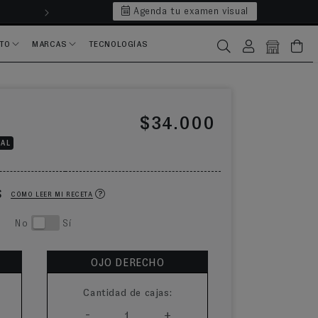
Agenda tu examen visual
Hasta 6 cuotas 
CTO
MARCAS
TECNOLOGÍAS
Iniciar sesión
Bolsa
Precio habitual
$34.000
NAL
ES
CÓMO LEER MI RECETA
jo? No
Sí
OJO DERECHO
Cantidad de cajas:
-
+
1