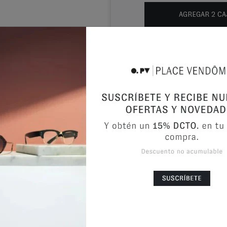
AGREGAR
2
CA
Consu
¿NECESITAS
Agenda
DESCRIPCIÓN DEL P
El diseño superior de Acuvue
superficie frontal suave que 
lente de contacto versátil para
INFORMACIÓN ADICI
Indicados para
Curva Base