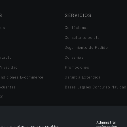
S
SERVICIOS
ros
Contáctanos
Consulta tu boleta
Seguimiento de Pedido
ntacto
Convenios
Privacidad
Promociones
ondiciones E-commerce
Garantía Extendida
ecuentes
Bases Legales Concurso Navidad
SS
Administrar
o web, aceptas el uso de cookies.