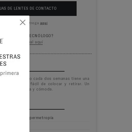
JA
S
DE LENTES DE CONTACTO
lta plazos de entrega
aquí
 VISITAR UN TECNÓLOGO?
 tu examen visual aquí
RODUCTO
® 2 de reemplazo cada dos semanas tiene una
hace que sean fácil de colocar y retirar. Un
 una visión clara y cómoda.
ONAL
Miopía e Hipermetropía
8.7mm