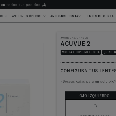
s en todos tus pedidos
SOL
ANTEOJOS ÓPTICOS
ANTEOJOS CON IA
LENTES DE CONTA
JOHNSON&JOHNSON
ACUVUE 2
MIOPÍA E HIPERMETROPÍA
QUINCE
CONFIGURA TUS LENT
¿Deseas cajas para un solo o
OJO IZQUIERDO