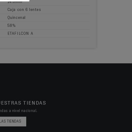
14.0mm
Caja con 6 lentes
Quincenal
58%
ETAFILCON A
UESTRAS TIENDAS
das a nivel nacional.
LAS TIENDAS