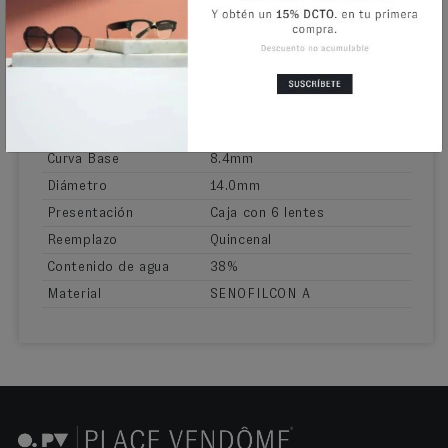
lagrimal funciona para ayudar a reducir la sensación de
ojos cansados.
INFORMACIÓN ADICIONAL
Indicados para
Miopía e Hipermetropía
Curva Base
8.4mm
Diámetro
14.0mm
Presentación
Caja con 6 lentes
Reemplazo
Quincenal
Contenido de agua
38%
Material
SENOFILCON A