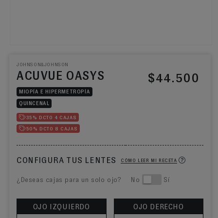
JOHNSON&JOHNSON
ACUVUE OASYS
Precio habitual
$44.500
MIOPÍA E HIPERMETROPÍA
QUINCENAL
35% DCTO 4 CAJAS
50% DCTO 8 CAJAS
CONFIGURA TUS LENTES
CÓMO LEER MI RECETA
¿Deseas cajas para un solo ojo? No
Sí
OJO IZQUIERDO
OJO DERECHO