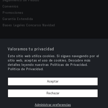
Seguimiento de Pedido
Convenios
Promociones
Garantía Extendida
Bases Legales Concurso Navidad
COMPRA SEGURA
Valoramos tu privacidad
Este sitio web utiliza cookies. Si sigues navegando por el
sitio web, aceptas el uso de cookies. Descubre más
detalles leyendo nuestras Políticas de Privacidad.
Política de Privacidad.
Aceptar
Rechazar
OPV Chile
© 2026
– Cuida tu salud visual y compra tus anteojos en OPV
Chile.
Administrar preferencias