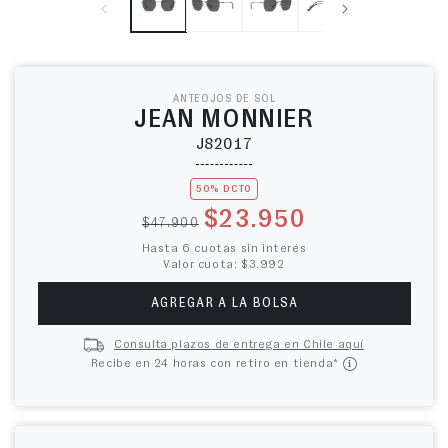
ANTEOJOS DE SOL
JEAN MONNIER
J82017
50% DCTO
Precio habitual
Precio de oferta
$23.950
$47.900
Hasta 6 cuotas sin interés
Valor cuota: $3.992
AGREGAR A LA BOLSA
Consulta plazos de entrega en Chile aquí
Recibe en 24 horas con retiro en tienda*