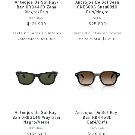
Anteojos De Sol Ray-
Anteojos De Sol Seen
Ban 0RB4430 Zena
0NE6006 Snsu0019
Negro/Gris
Gris/Negro
Proveedor:
Proveedor:
RAY-BAN
SEEN
Precio habitual
Precio habitual
$131.900
$25.800
Hasta 6 cuotas sin interés
Hasta 6 cuotas sin interés
Valor cuota: $21.983
Valor cuota: $4.300
Anteojos De Sol Ray-
Anteojos De Sol Ray-
Ban 0RB2140 Wayfarer
Ban RB4458D
Negro/Verde
Café/Café
Proveedor:
Proveedor:
RAY-BAN
RAY-BAN
Precio habitual
Precio habitual
$164.900
$148.900