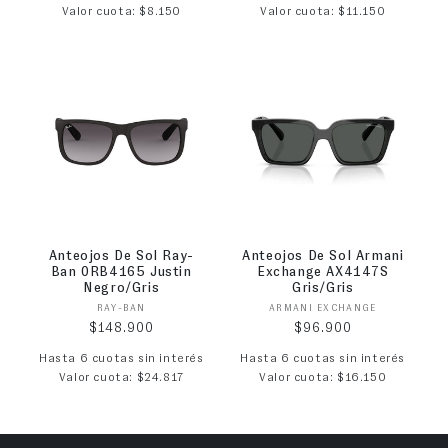
Valor cuota: $8.150
Valor cuota: $11.150
Anteojos De Sol Ray-
Anteojos De Sol Armani
Ban 0RB4165 Justin
Exchange AX4147S
Negro/Gris
Gris/Gris
Proveedor:
Proveedor:
RAY-BAN
ARMANI EXCHANGE
Precio habitual
Precio habitual
$148.900
$96.900
Hasta 6 cuotas sin interés
Hasta 6 cuotas sin interés
Valor cuota: $24.817
Valor cuota: $16.150