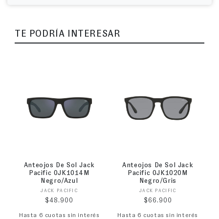
TE PODRÍA INTERESAR
Anteojos De Sol Jack
Anteojos De Sol Jack
Pacific 0JK1014M
Pacific 0JK1020M
Negro/Azul
Negro/Gris
Proveedor:
Proveedor:
JACK PACIFIC
JACK PACIFIC
Precio habitual
Precio habitual
$48.900
$66.900
Hasta 6 cuotas sin interés
Hasta 6 cuotas sin interés