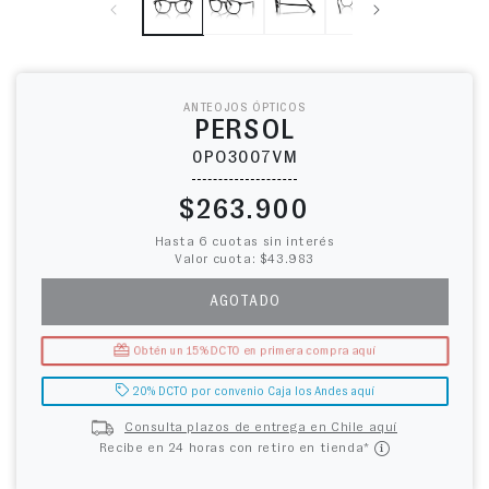
ANTEOJOS ÓPTICOS
PERSOL
0PO3007VM
Precio habitual
$263.900
Hasta 6 cuotas sin interés
Valor cuota: $43.983
AGOTADO
Obtén un 15% DCTO en primera compra aquí
20% DCTO por convenio Caja los Andes aquí
Consulta plazos de entrega en Chile aquí
Recibe en 24 horas con retiro en tienda*