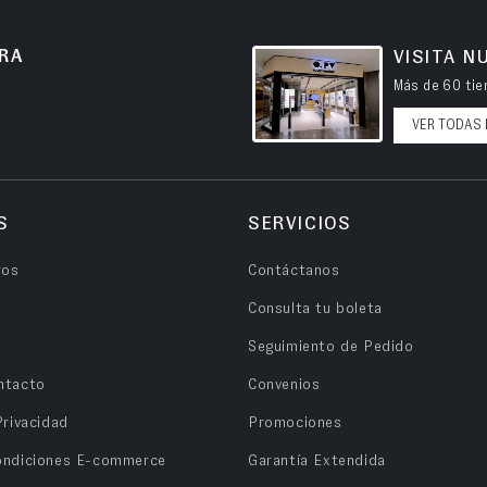
RA
VISITA N
Más de 60 tien
VER TODAS 
S
SERVICIOS
ros
Contáctanos
Consulta tu boleta
Seguimiento de Pedido
ntacto
Convenios
Privacidad
Promociones
ondiciones E-commerce
Garantía Extendida