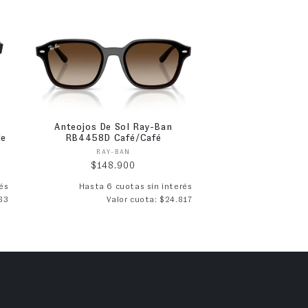
Anteojos De Sol Ray-Ban
de
RB4458D Café/Café
Proveedor:
RAY-BAN
Precio habitual
$148.900
és
Hasta 6 cuotas sin interés
83
Valor cuota: $24.817