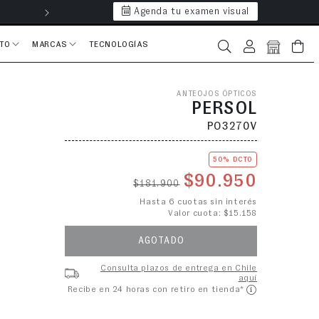
Agenda tu examen visual
Hasta 6 cuotas 
CTO
MARCAS
TECNOLOGÍAS
Iniciar sesión
Bolsa
ANTEOJOS ÓPTICOS
PERSOL
PO3270V
50% DCTO
Precio habitual
Precio de o
$90.950
$181.900
Hasta 6 cuotas sin interés
Valor cuota: $15.158
AGOTADO
Consulta plazos de entrega en Chile
aquí
Recibe en 24 horas con retiro en tienda*