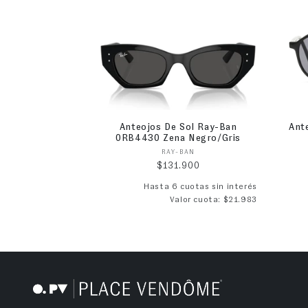
Anteojos De Sol Ray-Ban
Ant
0RB4430 Zena Negro/Gris
Proveedor:
RAY-BAN
Precio habitual
$131.900
Hasta 6 cuotas sin interés
Valor cuota: $21.983