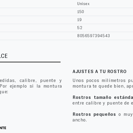
Unisex
150
19
52
8056597394543
LCE
AJUSTES A TU ROSTRO
edidas, calibre, puente y
Unos pocos milímetros pu
 Por ejemplo si la montura
montura te quede bien, apr
que:
Rostros tamaño estánda
entre calibre y puente de 
Rostros pequeños
o muy 
ancho.