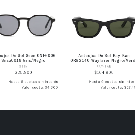
eojos De Sol Seen 0NE6006
Anteojos De Sol Ray-Ban
Snsu0019 Gris/Negro
0RB2140 Wayfarer Negro/Ver
Proveedor:
Proveedor:
SEEN
RAY-BAN
Precio habitual
Precio habitual
$25.800
$164.900
Hasta 6 cuotas sin interés
Hasta 6 cuotas sin inter
Valor cuota: $4.300
Valor cuota: $27.4