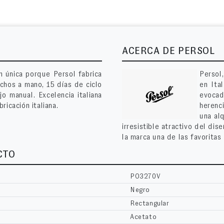
ACERCA DE PERSOL
ón única porque Persol fabrica
Persol
chos a mano, 15 días de ciclo
en Ita
 manual. Excelencia italiana
evocado
ricación italiana.
herenci
una alq
irresistible atractivo del dis
la marca una de las favoritas
CTO
PO3270V
Negro
Rectangular
Acetato