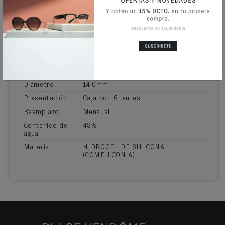
los lentes esféricos Biofinity hasta un máximo de seis
noches y siete días de uso continuo.
INFORMACIÓN ADICIONAL
Indicados para
Miopía e Hipermetropía
Curva Base
8.6mm
Diámetro
14.0mm
Presentación
Caja con 6 lentes
Reemplazo
Mensual
Contenido de
48%
agua
Material
HIDROGEL DE SILICONA
(COMFILCON A)