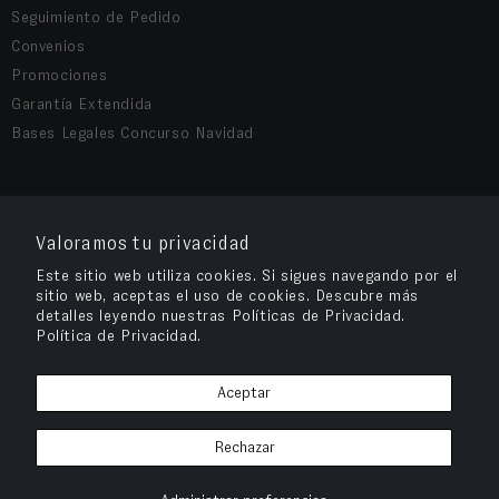
Seguimiento de Pedido
Convenios
Promociones
Garantía Extendida
Bases Legales Concurso Navidad
COMPRA SEGURA
Valoramos tu privacidad
Este sitio web utiliza cookies. Si sigues navegando por el
sitio web, aceptas el uso de cookies. Descubre más
detalles leyendo nuestras Políticas de Privacidad.
Política de Privacidad.
Aceptar
Rechazar
OPV Chile
© 2026
– Cuida tu salud visual y compra tus anteojos en OPV
Chile.