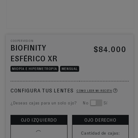
COOPERVISION
BIOFINITY
Precio habitual
$84.000
ESFÉRICO XR
MIOPÍA E HIPERMETROPÍA
MENSUAL
CONFIGURA TUS LENTES
CÓMO LEER MI RECETA
¿Deseas cajas para un solo ojo? No
Sí
OJO IZQUIERDO
OJO DERECHO
Cantidad de cajas: