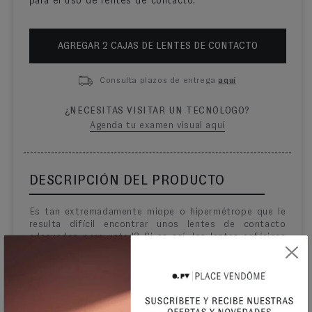
para el uso de lentes de contacto.
AGREGAR
2
CAJA
S
DE LENTES DE CONTACTO
Consulta plazos de entrega
aquí
¿NECESITAS VISITAR UN TECNÓLOGO?
Agenda tu examen visual aquí
DESCRIPCIÓN DEL PRODUCTO
Es tan extremadamente miope o hipermétrope que le
resulta difícil encontrar unos lentes de contacto
adecuados para usted? Si es así, los lentes esféricas
Biofinity® XR (extra rango) de CooperVision pueden
ser la solución para usted.
Los lentes Biofinity XR están diseñados para
graduaciones extremas como la suya. Y ofrecen el
mismo confort e idéntico rendimiento de la visión que