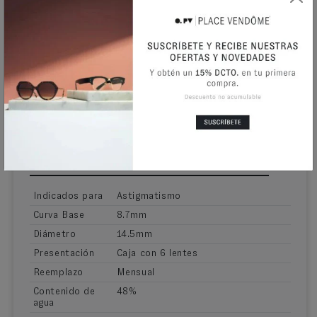
Biofinity XR están diseñadas para graduaciones
extremas como la suya y ofrecen el mismo confort e
idéntica calidad visual que las lentes esféricas
Biofinity.
Gracias a nuestra exclusiva tecnología Aquaform®,
laos lentes Biofinity XR permiten el paso de una gran
cantidad de oxígeno al ojo. Nunca pierden su
humectabilidad natural. Disfrutará de una excelente
visión con unas lentes blandas y cómodas saludables
para sus ojos.
INFORMACIÓN ADICIONAL
Indicados para
Astigmatismo
Curva Base
8.7mm
Diámetro
14.5mm
Presentación
Caja con 6 lentes
Reemplazo
Mensual
Contenido de
48%
agua