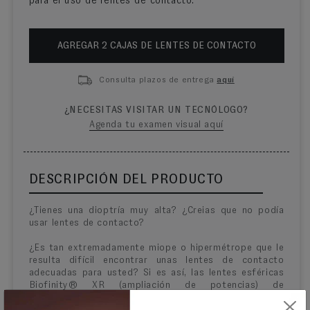
para el uso de lentes de contacto.
AGREGAR
2
CAJA
S
DE LENTES DE CONTACTO
Consulta plazos de entrega
aquí
¿NECESITAS VISITAR UN TECNÓLOGO?
Agenda tu examen visual aquí
DESCRIPCIÓN DEL PRODUCTO
¿Tienes una dioptría muy alta? ¿Creias que no podía
usar lentes de contacto?
¿Es tan extremadamente miope o hipermétrope que le
resulta difícil encontrar unas lentes de contacto
adecuadas para usted? Si es así, las lentes esféricas
Biofinity® XR (ampliación de potencias) de
CooperVision puede ser la respuesta. Los lentes