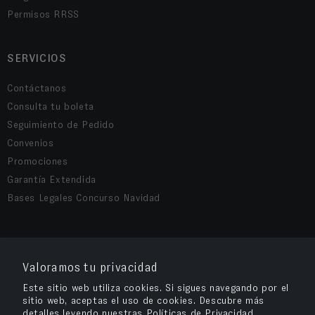
Permisos RRSS
SERVICIOS
Contáctanos
Consulta tu boleta
Seguimiento de Pedido
Convenios
Promociones
Garantía Extendida
Bases Legales Concurso Navidad
COMPRA SEGURA
Valoramos tu privacidad
Este sitio web utiliza cookies. Si sigues navegando por el
sitio web, aceptas el uso de cookies. Descubre más
detalles leyendo nuestras Políticas de Privacidad.