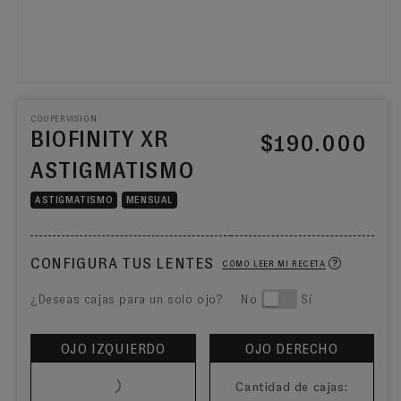
COOPERVISION
BIOFINITY XR
Precio habitual
$190.000
ASTIGMATISMO
ASTIGMATISMO
MENSUAL
CONFIGURA TUS LENTES
CÓMO LEER MI RECETA
¿Deseas cajas para un solo ojo? No
Sí
OJO IZQUIERDO
OJO DERECHO
Cantidad de cajas: