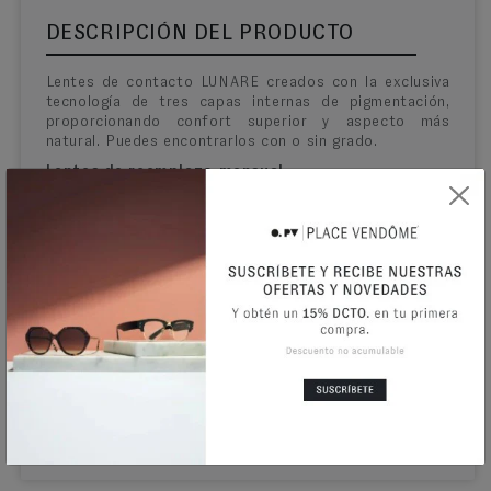
DESCRIPCIÓN DEL PRODUCTO
Lentes de contacto LUNARE creados con la exclusiva
tecnología de tres capas internas de pigmentación,
proporcionando confort superior y aspecto más
natural.
Puedes encontrarlos con o sin grado.
Lentes de reemplazo mensual
INFORMACIÓN ADICIONAL
Uso
Cosmético
Curva Base
8.7mm
Diámetro
14.1mm
Presentación
Caja con 2 lentes
Contenido de agua
38%
Material
POLYMALCON