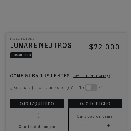
BAUSCH & LOMB
LUNARE NEUTROS
Precio habitual
$22.000
COSMÉTICO
CONFIGURA TUS LENTES
CÓMO LEER MI RECETA
¿Deseas cajas para un solo ojo? No
Sí
OJO IZQUIERDO
OJO DERECHO
Cantidad de cajas:
-
+
1
Cantidad de cajas: