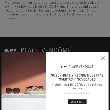
Mantenga las lentes de contacto sumergidas en la solución
OPTI-FREE® PureMoist® SDMP que limpia, desinfecta y
reacondiciona las lentes, proporcionando un colchón de
humedad para un mejor confort durante el uso de los
mismos.
OBTÉN UN 15% DSCTO EN TU PRIMERA
COMPRA
Sé el primero en enterarte de nuestras ofertas.
SUSCRIBIRSE
VISITA NUESTRAS TIENDAS