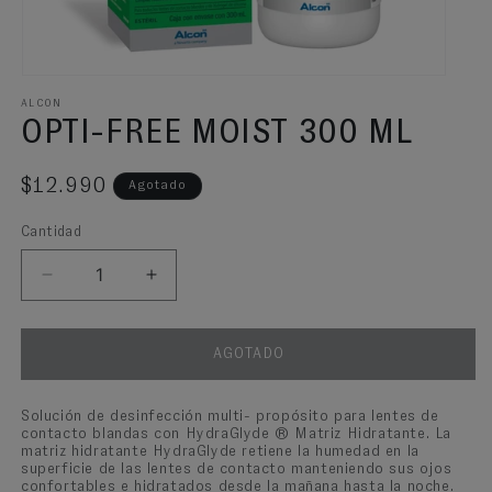
Abrir elemento multimedia 1 en una ventana modal
ALCON
OPTI-FREE MOIST 300 ML
Precio habitual
$12.990
Agotado
Cantidad
Reducir cantidad para Opti-Free Moist 300 ml
Aumentar cantidad para Opti-Free Moist 300 ml
AGOTADO
Solución de desinfección multi- propósito para lentes de
contacto blandas con HydraGlyde ® Matriz Hidratante. La
matriz hidratante HydraGlyde retiene la humedad en la
superficie de las lentes de contacto manteniendo sus ojos
confortables e hidratados desde la mañana hasta la noche.