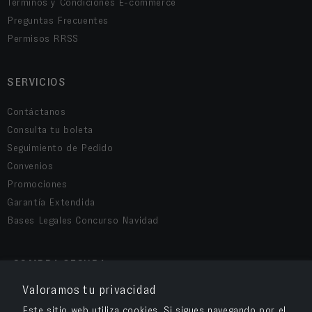
Términos y Condiciones E-commerce
Preguntas Frecuentes
Permisos RRSS
SERVICIOS
Contáctanos
Consulta tu boleta
Seguimiento de Pedido
Convenios
Promociones
Garantía Extendida
Bases Legales Concurso Navidad
COMPRA SEGURA
Valoramos tu privacidad
Este sitio web utiliza cookies. Si sigues navegando por el